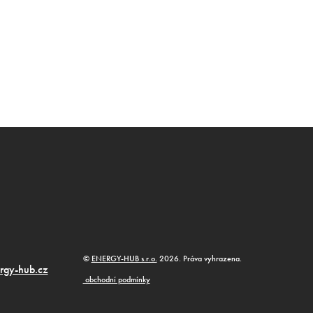
©
ENERGY-HUB s.r.o.
2026. Práva vyhrazena.
rgy-hub.cz
obchodní podmínky