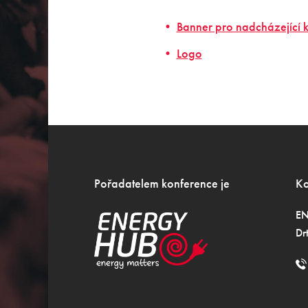
Banner pro nadcházející 
Logo
Pořadatelem konference je
Ko
EN
Dr